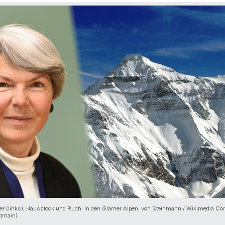
bler (links); Hausstock und Ruchi in den Glarner Alpen, von Steinmann / Wikimedia 
Domain)