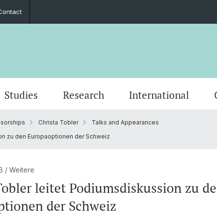
Contact
Studies
Research
International
sorships
Christa Tobler
Talks and Appearances
Word of Welcome
Event Calendar
PhD European Global Studies
Impact
Cooperation Partners
Stiftung Europainstitut Basel
Contact Form
Scienti
Media 
Gradua
Perspe
Guest 
Friend
ion zu den Europaoptionen der Schweiz
Annual Reports
Career Opportunities
European Law
Basel 
Transn
23
/ Weitere
s
30th Anniversary
Foreign Trade and Europ. Integration
Europe
Tobler leitet Podiumsdiskussion zu d
ptionen der Schweiz