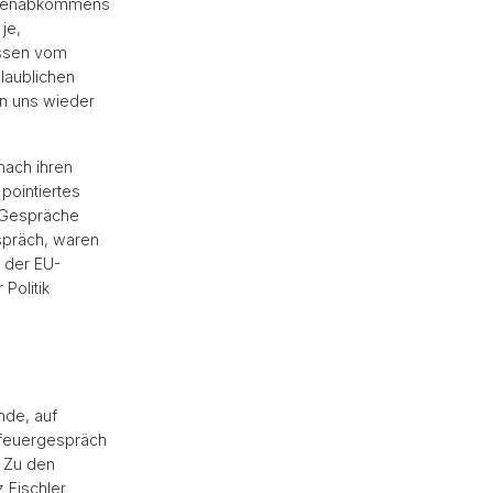
ahmenabkommens
je,
ossen vom
laublichen
en uns wieder
nach ihren
pointiertes
 Gespräche
spräch, waren
 der EU-
Politik
nde, auf
nfeuergespräch
. Zu den
 Fischler