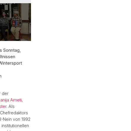
s Sonntag,
ltnissen
Wintersport
n
r der
anija Ameti
,
ster
. Als
 Chefredaktors
R-Nein von 1992
nstitutionellen