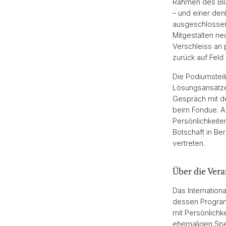
Rahmen des Bil
– und einer den
ausgeschlossen
Mitgestalten ne
Verschleiss an 
zurück auf Feld
Die Podiumstei
Lösungsansätzen
Gespräch mit d
beim Fondue. A
Persönlichkeit
Botschaft in Ber
vertreten.
Über die Ver
Das Internation
dessen Program
mit Persönlichk
ehemaligen Spea