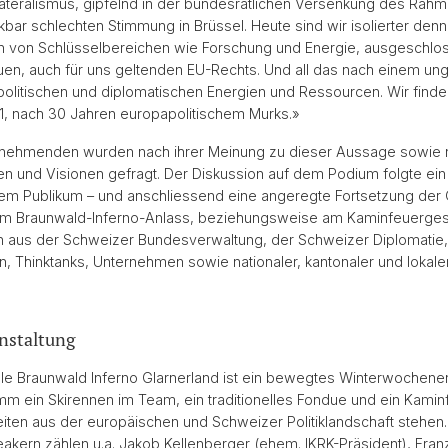
ateralismus, gipfelnd in der bundesrätlichen Versenkung des R
kbar schlechten Stimmung in Brüssel. Heute sind wir isolierter denn 
 von Schlüsselbereichen wie Forschung und Energie, ausgeschl
uen, auch für uns geltenden EU-Rechts. Und all das nach einem ung
politischen und diplomatischen Energien und Ressourcen. Wir find
 1, nach 30 Jahren europapolitischem Murks.»
lnehmenden wurden nach ihrer Meinung zu dieser Aussage sowie 
 und Visionen gefragt. Der Diskussion auf dem Podium folgte ein 
em Publikum – und anschliessend eine angeregte Fortsetzung der
m Braunwald-Inferno-Anlass, beziehungsweise am Kaminfeuerge
en aus der Schweizer Bundesverwaltung, der Schweizer Diplomatie,
n, Thinktanks, Unternehmen sowie nationaler, kantonaler und lokaler 
anstaltung
ale Braunwald Inferno Glarnerland ist ein bewegtes Winterwochene
m ein Skirennen im Team, ein traditionelles Fondue und ein Kami
eiten aus der europäischen und Schweizer Politiklandschaft stehen
kern zählen u.a. Jakob Kellenberger (ehem. IKRK-Präsident), Franz