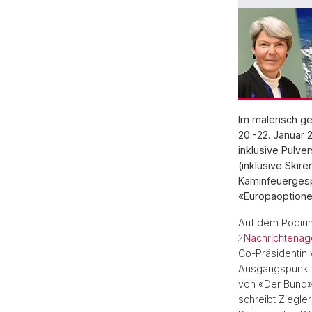
Im malerisch g
20.-22. Januar 
inklusive Pulve
(inklusive Skir
Kaminfeuergesp
«Europaoptione
Auf dem Podium 
Nachrichtenag
Co-Präsidentin 
Ausgangspunkt 
von «Der Bund»,
schreibt Ziegle