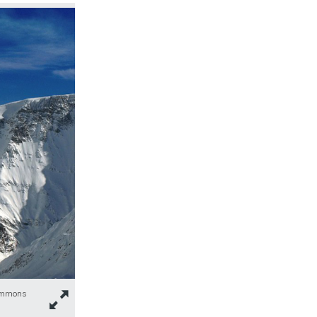
Auf dem Podium diskutierte Christa Tobler (2. v. r.) mit dem Jou
Commons
Politaktivistin und Doktorandin der Rechte Sanija Ameti (2. v. 
Forster (r.).