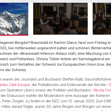
elegenen Bergdorf Braunwald im Kanton Glarus fand vom Freitag bi
2023, bei mittlerweilen ungewohnt kalten und schönen Winterverhä
rschnee der «Braunwald-Inferno»-Anlass statt, eine Mischung von 
ennen) und Politanlass. Christa Tobler leitete am Samstagabend ein
räch zum Verhältnis der Schweiz zur Europäischen Union bzw. de
n» der Schweiz.
waren der Journalist und Buchautor Steffen Klatt, Geschäftsführe
entur Café Europe
, die Politaktivistin und Doktorandin der Rechte
S
von Operation Libero sowie der Politiker und Buchautor
Nicola For
der Diskussion wählte die Moderatorin eine Aussage der früheren
 Peter Ziegler, zu finden in der NZZ vom 12. Januar 2023. Zum EW
r: «Was darauf folgte, waren 30 Jahre Ringen und Würgen um einen i