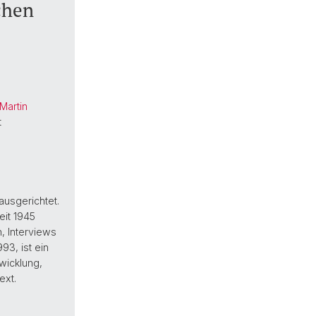
chen
Martin
t
usgerichtet.
eit 1945
n, Interviews
93, ist ein
twicklung,
ext.