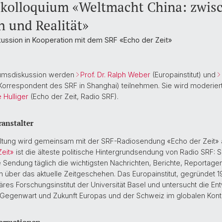
kolloquium «Weltmacht China: zwis
 und Realität»
ussion in Kooperation mit dem SRF «Echo der Zeit»
umsdiskussion werden
Prof. Dr. Ralph Weber
(Europainstitut) und
Korrespondent des SRF in Shanghai) teilnehmen. Sie wird moderier
 Hulliger
(Echo der Zeit, Radio SRF).
ranstalter
altung wird gemeinsam mit der SRF-Radiosendung «Echo der Zeit» a
eit»
ist die älteste politische Hintergrundsendung von Radio SRF: S
ie Sendung täglich die wichtigsten Nachrichten, Berichte, Reportage
 über das aktuelle Zeitgeschehen. Das Europainstitut, gegründet 19
näres Forschungsinstitut der Universität Basel und untersucht die En
 Gegenwart und Zukunft Europas und der Schweiz im globalen Kont