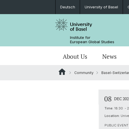
Deutsch
University of Basel
Institute for
European Global Studies
About Us
News
Community
Basel-Switzerl
People
News
MA European Global Studies
Aims and Profile
Katekisama Program
Basel-Switzerland-Europe-Global
Directions to the Institute
About our domicile
Newsletter
Studying with us
Global History of Europe
Study Abroad Programs
08
DEC 202
Library
Research Network Digital Humanitie
Time:
18:30 - 
Location:
Univer
Digital Resources
PUBLIC EVENT