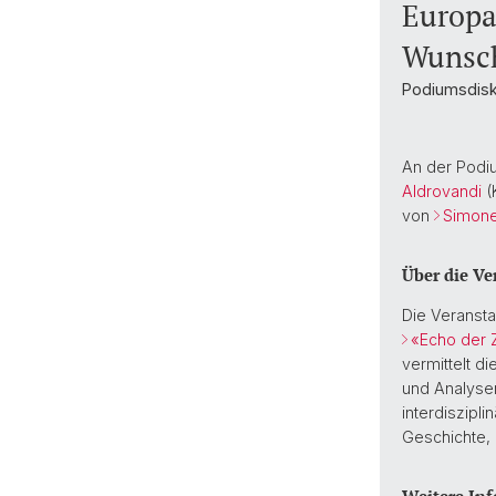
Europa
Wunsch
Podiumsdisk
An der Podi
Aldrovandi
(
von
Simone
Über die Ve
Die Veranst
«Echo der Z
vermittelt d
und Analysen
interdiszipli
Geschichte,