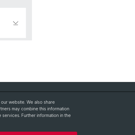
Social Media
o our website. We also share
Facebook
rtners may combine this information
 services. Further information in the
Instagram