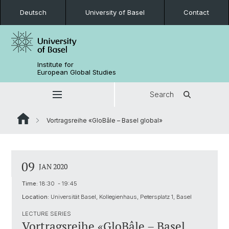
Deutsch
University of Basel
Contact
Institute for
European Global Studies
Search
Vortragsreihe «GloBâle – Basel global»
09
JAN 2020
Time:
18:30 - 19:45
Location:
Universität Basel, Kollegienhaus, Petersplatz 1, Basel
LECTURE SERIES
Vortragsreihe «GloBâle – Basel