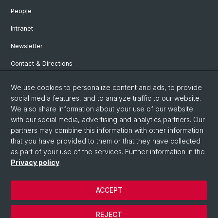
People
Intranet
Newsletter
Contact & Directions
We use cookies to personalize content and ads, to provide
Social Media
social media features, and to analyze traffic to our website.
We also share information about your use of our website
Facebook
with our social media, advertising and analytics partners. Our
partners may combine this information with other information
that you have provided to them or that they have collected
Instagram
as part of your use of the services. Further information in the
Privacy policy
.
© University of Basel
ACCEPT
Privacy Policy
Institute for European Global Studies
REJECT