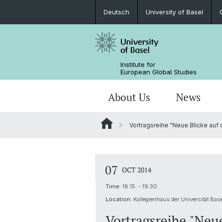
Deutsch
University of Basel
Institute for
European Global Studies
About Us
News
Vortragsreihe "Neue Blicke auf 
People
News
MA European Global Studies
Aims and Profile
Katekisama Program
Basel-Switzerland-Europe-Global
Directions to the Institute
About our domicile
Newsletter
Studying with us
Global History of Europe
Study Abroad Programs
07
OCT 2014
Library
Research Network Digital Humanitie
Time:
18:15 - 19:30
Location:
Kollegienhaus der Universität Base
Digital Resources
Vortragsreihe "Neu