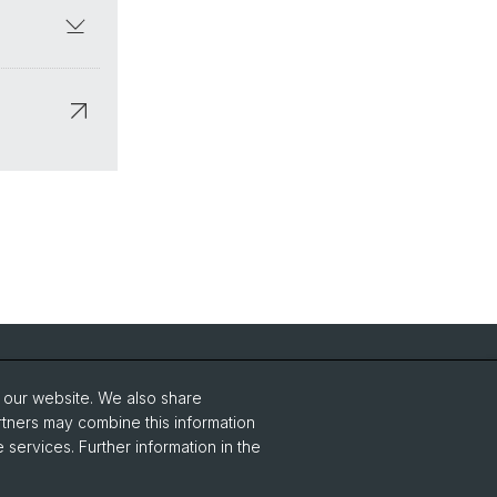
Social Media
o our website. We also share
Facebook
rtners may combine this information
 services. Further information in the
Instagram