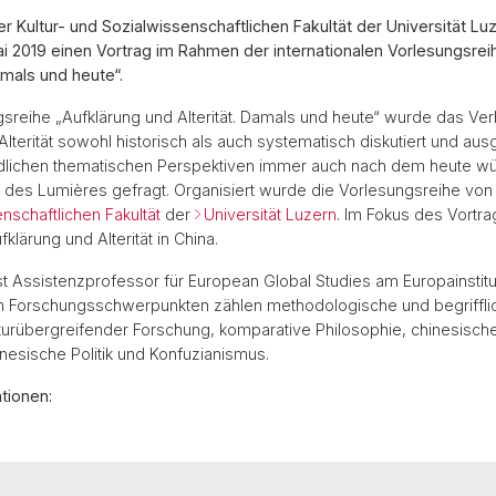
er Kultur- und Sozialwissenschaftlichen Fakultät der Universität Luz
 2019 einen Vortrag im Rahmen der internationalen Vorlesungsrei
amals und heute“.
gsreihe „Aufklärung und Alterität. Damals und heute“ wurde das Ver
Alterität sowohl historisch als auch systematisch diskutiert und a
edlichen thematischen Perspektiven immer auch nach dem heute 
 des Lumières gefragt. Organisiert wurde die Vorlesungsreihe von
nschaftlichen Fakultät
der
Universität Luzern
. Im Fokus des Vortr
lärung und Alterität in China.
st Assistenzprofessor für European Global Studies am Europainstitut
en Forschungsschwerpunkten zählen methodologische und begriffl
turübergreifender Forschung, komparative Philosophie, chinesische
inesische Politik und Konfuzianismus.
tionen: