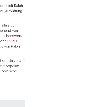
ern hielt Ralph
he „Aufklärung
hältnis von
usgehend von
wünschenswerten
 der
Kultur-
ags von Ralph
 der Universität
iche Aspekte
 politische