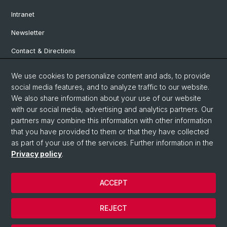
Intranet
Newsletter
Contact & Directions
We use cookies to personalize content and ads, to provide
Social Media
social media features, and to analyze traffic to our website.
We also share information about your use of our website
Facebook
with our social media, advertising and analytics partners. Our
partners may combine this information with other information
that you have provided to them or that they have collected
Instagram
as part of your use of the services. Further information in the
Privacy policy
.
© University of Basel
ACCEPT
Privacy Policy
Institute for European Global Studies
REJECT
Legal Notice