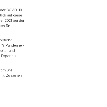
 der COVID-19-
lick auf diese
er 2021 bei der
en für
ppheit?
ID-19-Pandemie»
beits- und
s Experte zu
 vom SNF-
ht». Zu seinen