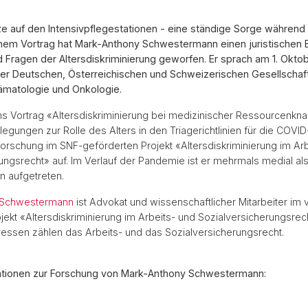
ze auf den Intensivpflegestationen - eine ständige Sorge während
nem Vortrag hat Mark-Anthony Schwestermann einen juristischen B
 Fragen der Altersdiskriminierung geworfen. Er sprach am 1. Oktob
er Deutschen, Österreichischen und Schweizerischen Gesellschaft
ämatologie und Onkologie.
 Vortrag «Altersdiskriminierung bei medizinischer Ressourcenkna
legungen zur Rolle des Alters in den Triagerichtlinien für die COV
Forschung im SNF-geförderten Projekt «Altersdiskriminierung im Ar
ungsrecht» auf. Im Verlauf der Pandemie ist er mehrmals medial al
en aufgetreten.
 Schwestermann
ist Advokat und wissenschaftlicher Mitarbeiter im
jekt «Altersdiskriminierung im Arbeits- und Sozialversicherungsrec
essen zählen das Arbeits- und das Sozialversicherungsrecht.
ationen zur Forschung von Mark-Anthony Schwestermann: