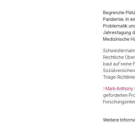
Begrenzte Plät
Pandemie. In ei
Problematik und
Jahrestagung d
Medizinische H
Schwestermanns
Rechtliche Über
baut auf seine 
Sozialversicher
Triage-Richtlini
Mark-Anthony
geförderten Pro
Forschungsinter
Weitere Inform