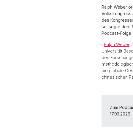
Ralph Weber or
Volkskongresses
des Kongresses 
sei sogar dem S
Podcast-Folge 
Ralph Weber
i
Universität Bas
des Forschungsr
methodologisch
die globale Ges
chinesischen Par
Zum Podcast
17.03.2026