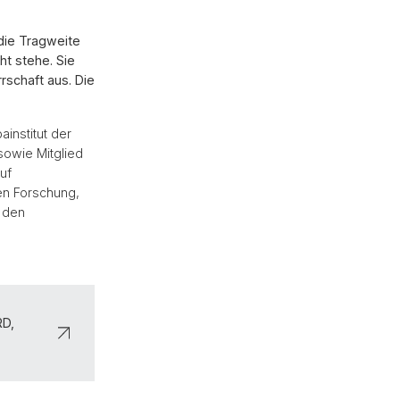
 die Tragweite
ht stehe. Sie
rschaft aus. Die
institut der
sowie Mitglied
uf
en Forschung,
e den
RD,