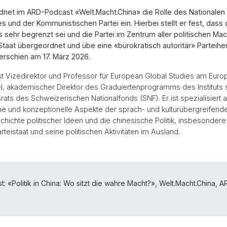
dnet im ARD-Podcast «Welt.Macht.China» die Rolle des Nationalen
 und der Kommunistischen Partei ein. Hierbei stellt er fest, dass
sehr begrenzt sei und die Partei im Zentrum aller politischen Mac
taat übergeordnet und übe eine «bürokratisch autoritär» Parteiher
erschien am 17. März 2026.
st Vizedirektor und Professor für European Global Studies am Europa
el, akademischer Direktor des Graduiertenprogramms des Instituts 
ats des Schweizerischen Nationalfonds (SNF). Er ist spezialisiert a
e und konzeptionelle Aspekte der sprach- und kulturübergreifend
chichte politischer Ideen und die chinesische Politik, insbesonder
teistaat und seine politischen Aktivitäten im Ausland.
: «Politik in China: Wo sitzt die wahre Macht?», Welt.Macht.China, A