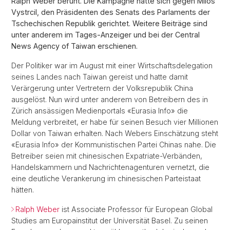
Ralph Weber beruht. Die Kampagne hatte sich gegen Milos
Vystrcil, den Präsidenten des Senats des Parlaments der
Tschechischen Republik gerichtet. Weitere Beiträge sind
unter anderem im Tages-Anzeiger und bei der Central
News Agency of Taiwan erschienen.
Der Politiker war im August mit einer Wirtschaftsdelegation
seines Landes nach Taiwan gereist und hatte damit
Verärgerung unter Vertretern der Volksrepublik China
ausgelöst. Nun wird unter anderem von Betreibern des in
Zürich ansässigen Medienportals «Eurasia Info» die
Meldung verbreitet, er habe für seinen Besuch vier Millionen
Dollar von Taiwan erhalten. Nach Webers Einschätzung steht
«Eurasia Info» der Kommunistischen Partei Chinas nahe. Die
Betreiber seien mit chinesischen Expatriate-Verbänden,
Handelskammern und Nachrichtenagenturen vernetzt, die
eine deutliche Verankerung im chinesischen Parteistaat
hätten.
Ralph Weber
ist Associate Professor für European Global
Studies am Europainstitut der Universität Basel. Zu seinen