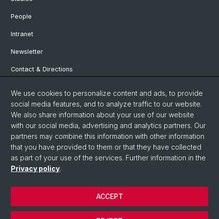
People
Intranet
Newsletter
Contact & Directions
We use cookies to personalize content and ads, to provide
Social Media
social media features, and to analyze traffic to our website.
We also share information about your use of our website
Facebook
with our social media, advertising and analytics partners. Our
partners may combine this information with other information
that you have provided to them or that they have collected
Instagram
as part of your use of the services. Further information in the
Privacy policy
.
© University of Basel
ACCEPT
Privacy Policy
Institute for European Global Studies