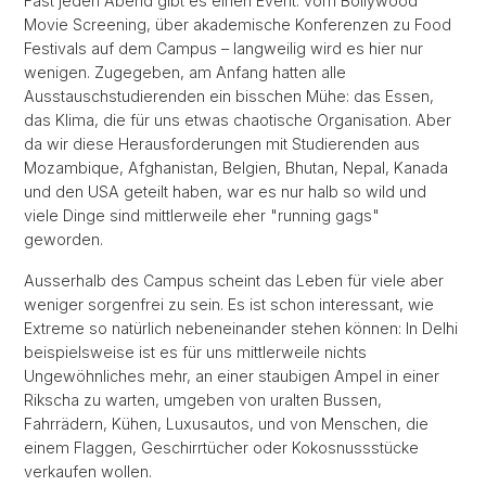
Fast jeden Abend gibt es einen Event: vom Bollywood
Movie Screening, über akademische Konferenzen zu Food
Festivals auf dem Campus – langweilig wird es hier nur
wenigen. Zugegeben, am Anfang hatten alle
Ausstauschstudierenden ein bisschen Mühe: das Essen,
das Klima, die für uns etwas chaotische Organisation. Aber
da wir diese Herausforderungen mit Studierenden aus
Mozambique, Afghanistan, Belgien, Bhutan, Nepal, Kanada
und den USA geteilt haben, war es nur halb so wild und
viele Dinge sind mittlerweile eher "running gags"
geworden.
Ausserhalb des Campus scheint das Leben für viele aber
weniger sorgenfrei zu sein. Es ist schon interessant, wie
Extreme so natürlich nebeneinander stehen können: In Delhi
beispielsweise ist es für uns mittlerweile nichts
Ungewöhnliches mehr, an einer staubigen Ampel in einer
Rikscha zu warten, umgeben von uralten Bussen,
Fahrrädern, Kühen, Luxusautos, und von Menschen, die
einem Flaggen, Geschirrtücher oder Kokosnussstücke
verkaufen wollen.