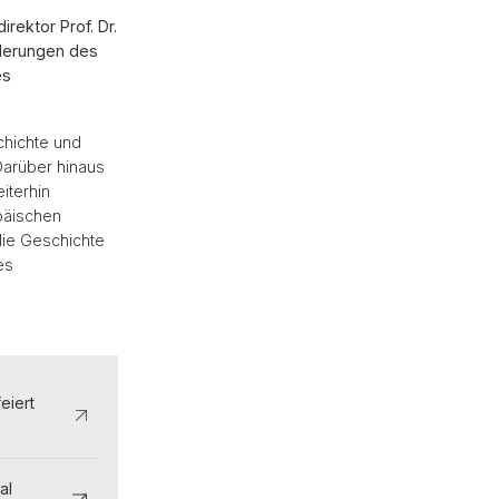
rektor Prof. Dr.
rderungen des
es
hichte und
Darüber hinaus
iterhin
päischen
 die Geschichte
es
eiert
al