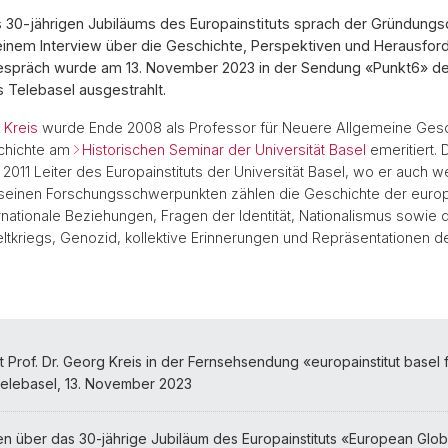
30-jährigen Jubiläums des Europainstituts sprach der Gründungsdi
 einem Interview über die Geschichte, Perspektiven und Herausfo
 Gespräch wurde am 13. November 2023 in der Sendung «Punkt6» d
 Telebasel ausgestrahlt.
 Kreis
wurde Ende 2008 als Professor für Neuere Allgemeine Gesc
chichte am
Historischen Seminar der Universität Basel
emeritiert. 
2011 Leiter des Europainstituts der Universität Basel, wo er auch we
Zu seinen Forschungsschwerpunkten zählen die Geschichte der euro
ternationale Beziehungen, Fragen der Identität, Nationalismus sowie
tkriegs, Genozid, kollektive Erinnerungen und Repräsentationen d
t Prof. Dr. Georg Kreis in der Fernsehsendung «europainstitut basel f
Telebasel, 13. November 2023
en über das 30-jährige Jubiläum des Europainstituts «European Glob