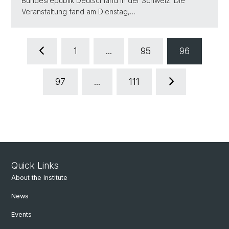
Bundesrepublik Deutschland in der Schweiz. Die
Veranstaltung fand am Dienstag,…
1
...
95
96
97
...
111
Quick Links
About the Institute
News
Events