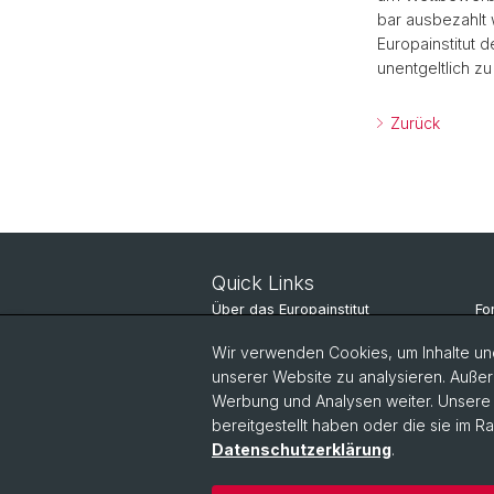
bar ausbezahlt
Europainstitut d
unentgeltlich zu
Zurück
Quick Links
Über das Europainstitut
Fo
Nachrichten
St
Wir verwenden Cookies, um Inhalte und
unserer Website zu analysieren. Außer
Veranstaltungen
Pe
Werbung und Analysen weiter. Unsere P
bereitgestellt haben oder die sie im 
Datenschutzerklärung
.