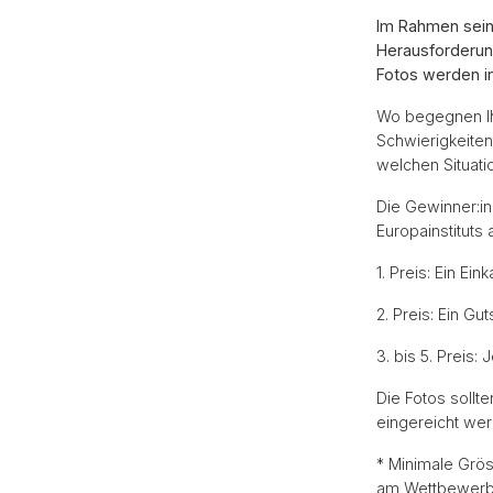
Im Rahmen seine
Herausforderung
Fotos werden in
Wo begegnen Ih
Schwierigkeiten
welchen Situat
Die Gewinner:i
Europainstituts
1. Preis: Ein E
2. Preis: Ein Gu
3. bis 5. Preis
Die Fotos soll
eingereicht wer
* Minimale Grös
am Wettbewerb t