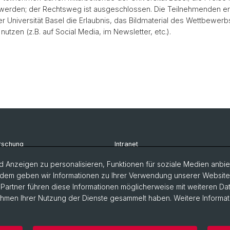
 werden; der Rechtsweg ist ausgeschlossen. Die Teilnehmenden er
er Universität Basel die Erlaubnis, das Bildmaterial des Wettbewerb
 nutzen (z.B. auf Social Media, im Newsletter, etc.).
rschung
Intranet
udium
Newsletter
 Anzeigen zu personalisieren, Funktionen für soziale Medien anbiet
dem geben wir Informationen zu Ihrer Verwendung unserer Website a
rsonen
Kontakt & Anfahrt
artner führen diese Informationen möglicherweise mit weiteren D
Rahmen Ihrer Nutzung der Dienste gesammelt haben. Weitere Informat