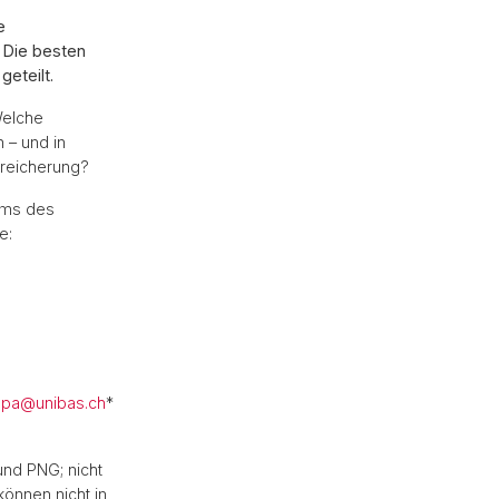
e
 Die besten
geteilt.
Welche
 – und in
ereicherung?
ums des
e:
opa@
unibas.ch
*
und PNG; nicht
können nicht in