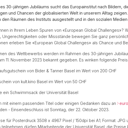
s 30-jährigen Jubiläums sucht das Europainstitut nach Bildern, di
en und Chancen der globalisierten Welt in unserem Alltag zeigen.
 den Räumen des Instituts ausgestellt und in den sozialen Medien 
nen in Ihrem Leben Spuren von «European Global Challenges»? 
, Ungerechtigkeiten oder Missstände bewegen Sie ganz persönlich
ionen erleben Sie «European Global Challenges» als Chance und B
nnen des Wettbewerbs werden im Rahmen des 30-jährigen Jubilä
 am 11. November 2023 bekannt gegeben. Es winken folgende Preis
inkaufsgutschein von Bider & Tanner Basel im Wert von 200 CHF
tschein von kult.kino Basel im Wert von 50 CHF
: Je ein Schwimmsack der Universität Basel
ten mit einem passenden Titel oder einigen Gedanken dazu an
eur
den - Einsendeschluss ist Sonntag, der 22. Oktober 2023.
se für Posterdruck 3508 x 4967 Pixel / 150dpi bei A1; Format: JPG 
eilnehmen dürfen Mitarbeitende der Universität Basel; die Preise 