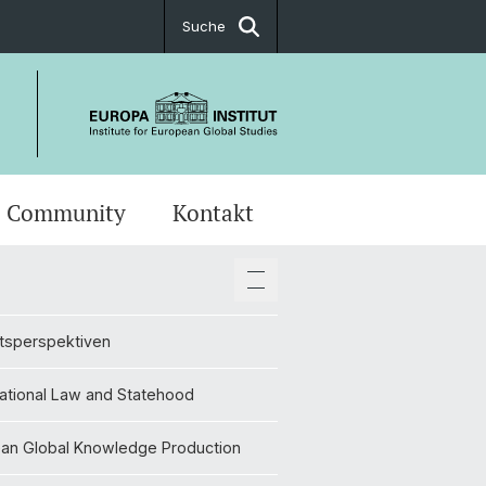
Suche
Community
Kontakt
fic Advisory Board
berichte
te Program
tsperspektiven
Researchers
- und Alumniverein
tsperspektiven
Papers
e
ational Law and Statehood
ational Law and Statehood
an Global Knowledge Production
an Global Knowledge Production