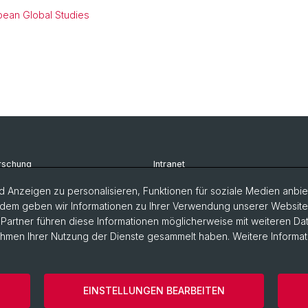
pean Global Studies
rschung
Intranet
udium
Newsletter
 Anzeigen zu personalisieren, Funktionen für soziale Medien anbiet
dem geben wir Informationen zu Ihrer Verwendung unserer Website a
rsonen
Kontakt & Anfahrt
artner führen diese Informationen möglicherweise mit weiteren D
Rahmen Ihrer Nutzung der Dienste gesammelt haben. Weitere Informat
EINSTELLUNGEN BEARBEITEN
ärung
Europainstitut
Impressum
Cookies