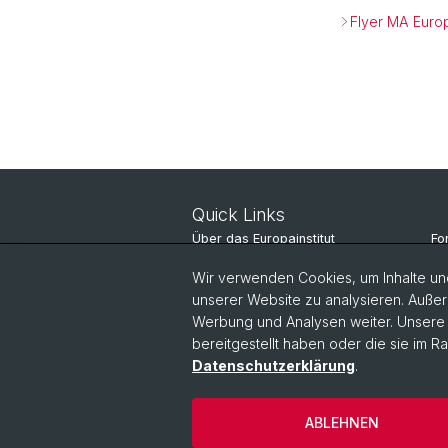
Flyer MA Euro
Quick Links
Über das Europainstitut
Fo
Nachrichten
St
Wir verwenden Cookies, um Inhalte und
unserer Website zu analysieren. Außer
Veranstaltungen
Pe
Werbung und Analysen weiter. Unsere P
bereitgestellt haben oder die sie im 
Datenschutzerklärung
.
ABLEHNEN
© Universität Basel
Datenschutzerkl