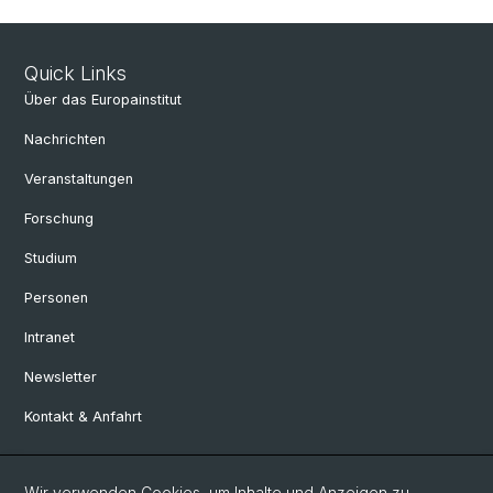
Quick Links
Über das Europainstitut
Nachrichten
Veranstaltungen
Forschung
Studium
Personen
Intranet
Newsletter
Kontakt & Anfahrt
Social Media
Wir verwenden Cookies, um Inhalte und Anzeigen zu