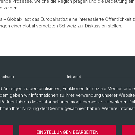
ifende Prozesse, welche die Region prägen und die Bedeutung eine
g zeigen.
 Global» lädt das Europainstitut eine interessierte Öffentlichkeit
en einer global vernetzten Schweiz zur Diskussion stellen.
rschung
Intranet
udium
Newsletter
 Anzeigen zu personalisieren, Funktionen für soziale Medien anbiet
dem geben wir Informationen zu Ihrer Verwendung unserer Website a
rsonen
Kontakt & Anfahrt
artner führen diese Informationen möglicherweise mit weiteren D
Rahmen Ihrer Nutzung der Dienste gesammelt haben. Weitere Informat
EINSTELLUNGEN BEARBEITEN
ärung
Europainstitut
Impressum
Cookies