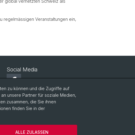
r global vernetzten Schweiz als
 zu regelmässigen Veranstaltungen ein,
Social Media
Facebook
en zu können und die Zugriffe auf
n unsere Partner für soziale Medien,
LinkedIn
aten zusammen, die Sie ihnen
ionen finden Sie in der
Instagram
ALLE ZULASSEN