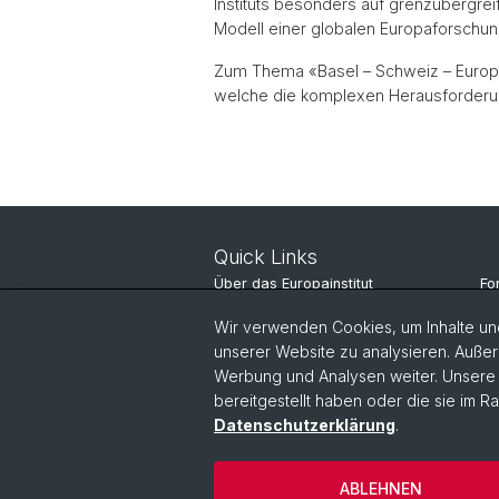
Instituts besonders auf grenzübergre
Modell einer globalen Europaforschun
Zum Thema «Basel – Schweiz – Europa –
welche die komplexen Herausforderung
Quick Links
Über das Europainstitut
Fo
Nachrichten
St
Wir verwenden Cookies, um Inhalte und
unserer Website zu analysieren. Außer
Veranstaltungen
Pe
Werbung und Analysen weiter. Unsere P
bereitgestellt haben oder die sie im 
Datenschutzerklärung
.
ABLEHNEN
© Universität Basel
Datenschutzerkl