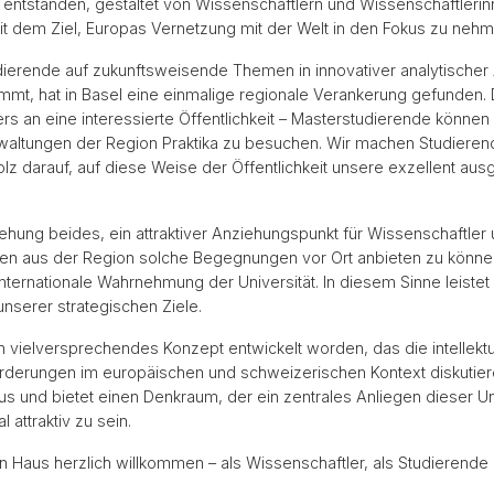
m entstanden, gestaltet von Wissenschaftlern und Wissenschaftlerinne
mit dem Ziel, Europas Vernetzung mit der Welt in den Fokus zu nehm
ierende auf zukunftsweisende Themen in innovativer analytischer Ar
mmt, hat in Basel eine einmalige regionale Verankerung gefunden. 
rs an eine interessierte Öffentlichkeit – Masterstudierende könne
altungen der Region Praktika zu besuchen. Wir machen Studieren
olz darauf, auf diese Weise der Öffentlichkeit unsere exzellent aus
ntstehung beides, ein attraktiver Anziehungspunkt für Wissenschaftler
den aus der Region solche Begegnungen vor Ort anbieten zu können
nternationale Wahrnehmung der Universität. In diesem Sinne leistet 
nserer strategischen Ziele.
in vielversprechendes Konzept entwickelt worden, das die intellektu
orderungen im europäischen und schweizerischen Kontext diskutiere
 und bietet einen Denkraum, der ein zentrales Anliegen dieser Uni
 attraktiv zu sein.
n Haus herzlich willkommen – als Wissenschaftler, als Studierende 