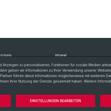
rschung
Intranet
udium
Newsletter
 Anzeigen zu personalisieren, Funktionen für soziale Medien anbiet
dem geben wir Informationen zu Ihrer Verwendung unserer Website a
rsonen
Kontakt & Anfahrt
artner führen diese Informationen möglicherweise mit weiteren D
Rahmen Ihrer Nutzung der Dienste gesammelt haben. Weitere Informat
EINSTELLUNGEN BEARBEITEN
ärung
Europainstitut
Impressum
Cookies