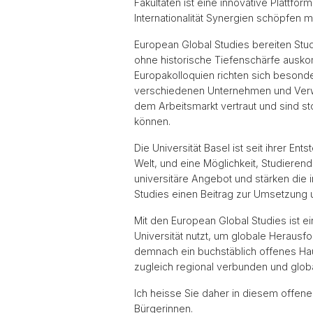
Fakultäten ist eine innovative Plattfor
Internationalität Synergien schöpfen 
European Global Studies bereiten Stud
ohne historische Tiefenschärfe ausko
Europakolloquien richten sich besonde
verschiedenen Unternehmen und Verw
dem Arbeitsmarkt vertraut und sind st
können.
Die Universität Basel ist seit ihrer E
Welt, und eine Möglichkeit, Studieren
universitäre Angebot und stärken die i
Studies einen Beitrag zur Umsetzung u
Mit den European Global Studies ist e
Universität nutzt, um globale Herausf
demnach ein buchstäblich offenes Haus
zugleich regional verbunden und global
Ich heisse Sie daher in diesem offene
Bürgerinnen.