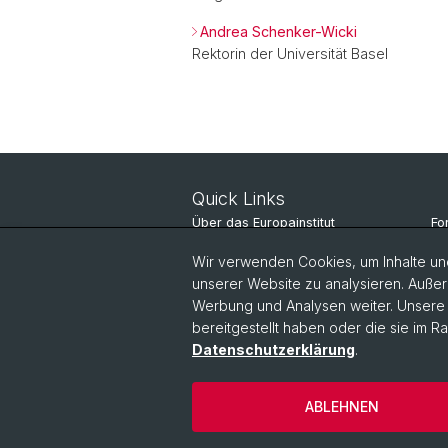
Andrea Schenker-Wicki
Rektorin der Universität Basel
Quick Links
Über das Europainstitut
Fo
Nachrichten
St
Wir verwenden Cookies, um Inhalte und
unserer Website zu analysieren. Außer
Veranstaltungen
Pe
Werbung und Analysen weiter. Unsere P
bereitgestellt haben oder die sie im 
Datenschutzerklärung
.
ABLEHNEN
© Universität Basel
Datenschutzerkl