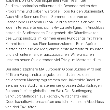
Isabelle Dörr und Dominique Biehl vom Team der
Studienkoordination erläuterten die Besonderheiten des
Programms und gaben wertvolle Tipps für den Studienstart.
Auch Aline Senn und Daniel Sommerhalder von der
Fachgruppe European Global Studies stellten sich vor und
luden Interessierte ein, sich aktiv zu beteiligen. Im Anschluss
hatten die Studierenden Gelegenheit, die Räumlichkeiten
des Europainstituts im Rahmen eines Rundgangs mit ihrem
Kommilitonen Lukas Plum kennenzulernen. Beim Apéro
nutzten dann alle die Möglichkeit, erste Kontakte zu knüpfen
und sich untereinander auszutauschen. Wir wünschen
unseren neuen Studierenden viel Erfolg im Masterstudium!
Der interdisziplinäre MA European Global Studies wird seit
2015 am Europainstitut angeboten und zählt zu den
beliebtesten Masterprogrammen der Universität Basel. Im
Zentrum des Studiums stehen die grossen Zukunftsfragen
Europas in einer globalisierten Welt. Der Studiengang
verknüpft Methoden aus Rechts-, Wirtschafts- und
Gesellschaftswissenschaften und führt zu einem Abschluss
von drei Fakultäten.