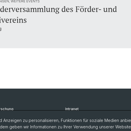
NGEN, WEITERE EVENTS
ederversammlung des Förder- und
vereins
g
rschung
Intranet
udium
Newsletter
 Anzeigen zu personalisieren, Funktionen für soziale Medien anbiet
dem geben wir Informationen zu Ihrer Verwendung unserer Website a
rsonen
Kontakt & Anfahrt