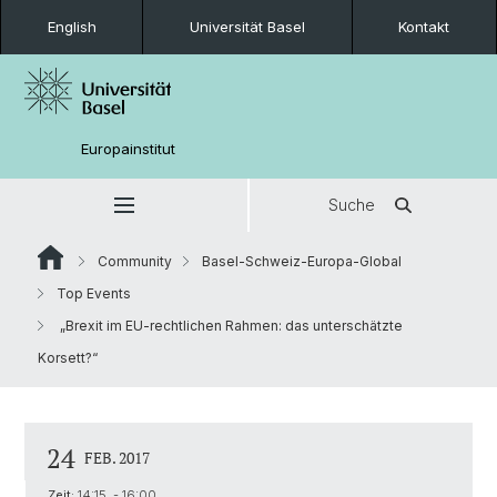
English
Universität Basel
Kontakt
Europainstitut
Suche
Community
Basel-Schweiz-Europa-Global
Top Events
„Brexit im EU-rechtlichen Rahmen: das unterschätzte
Korsett?“
24
FEB. 2017
Zeit:
14:15 - 16:00