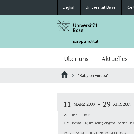
English
Universität Basel
Kon
Europainstitut
Über uns
Aktuelles
"Babylon Europa"
Personen
Nachrichten
MA European Global Studies
Forschungsprofil und Ziele
Katekisama Program
Basel-Schweiz-Europa-Global
Anreise
Über das Haus
Newsletter
Studieren am Europainstitut
Globalgeschichte Europas
Auslandsaufenthalte im Studium
-
11
29
MÄRZ 2009
APR. 2009
Bibliothek
Forschungsnetzwerk Digital Humanit
Zeit:
18:15 - 19:30
Ort:
Hörsaal 117, im Kollegiengebäude der Uni
Digital Resources
VORTRAGSREIHE / RINGVORLESUNG