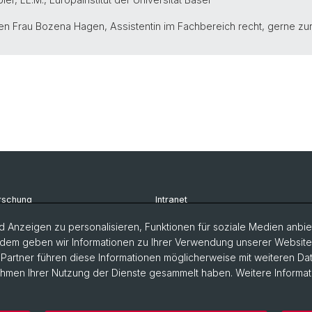
nen Frau Bozena Hagen, Assistentin im Fachbereich recht, gerne zur
rschung
Intranet
udium
Newsletter
 Anzeigen zu personalisieren, Funktionen für soziale Medien anbiet
dem geben wir Informationen zu Ihrer Verwendung unserer Website a
rsonen
Kontakt & Anfahrt
artner führen diese Informationen möglicherweise mit weiteren D
Rahmen Ihrer Nutzung der Dienste gesammelt haben. Weitere Informat