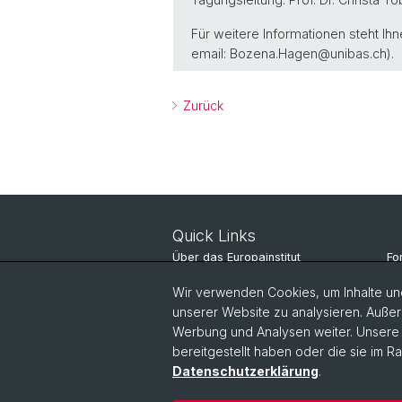
Für weitere Informationen steht Ih
email: Bozena.Hagen@unibas.ch).
Zurück
Quick Links
Über das Europainstitut
Fo
Nachrichten
St
Wir verwenden Cookies, um Inhalte und
unserer Website zu analysieren. Außer
Veranstaltungen
Pe
Werbung und Analysen weiter. Unsere P
bereitgestellt haben oder die sie im 
Datenschutzerklärung
.