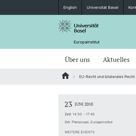
English
Universität Basel
Kon
Europainstitut
Über uns
Aktuelles
EU-Recht und bilaterales Recht
Personen
Nachrichten
MA European Global Studies
Forschungsprofil und Ziele
Katekisama Program
Basel-Schweiz-Europa-Global
Anreise
Über das Haus
Newsletter
Studieren am Europainstitut
Globalgeschichte Europas
Auslandsaufenthalte im Studium
23
JUNI 2010
Bibliothek
Forschungsnetzwerk Digital Humanit
Zeit:
14:30 - 17:45
Ort:
Plenarsaal, Europainstitut
Digital Resources
WEITERE EVENTS