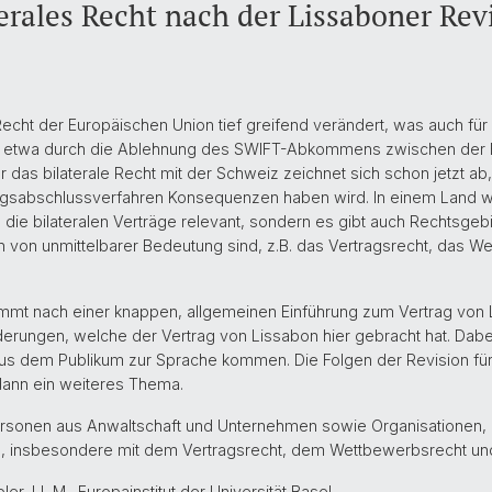
erales Recht nach der Lissaboner Rev
echt der Europäischen Union tief greifend verändert, was auch für V
ird etwa durch die Ablehnung des SWIFT-Abkommens zwischen der
Für das bilaterale Recht mit der Schweiz zeichnet sich schon jetzt ab
agsabschlussverfahren Konsequenzen haben wird. In einem Land w
die bilateralen Verträge relevant, sondern es gibt auch Rechtsgebie
von unmittelbarer Bedeutung sind, z.B. das Vertragsrecht, das W
immt nach einer knappen, allgemeinen Einführung zum Vertrag von 
derungen, welche der Vertrag von Lissabon hier gebracht hat. Dabei
us dem Publikum zur Sprache kommen. Die Folgen der Revision für 
dann ein weiteres Thema.
 Personen aus Anwaltschaft und Unternehmen sowie Organisationen,
en, insbesondere mit dem Vertragsrecht, dem Wettbewerbsrecht un
ler, LL.M., Europainstitut der Universität Basel