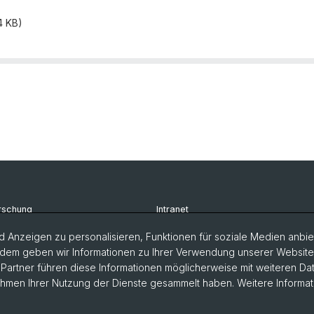
4 KB)
rschung
Intranet
udium
Newsletter
 Anzeigen zu personalisieren, Funktionen für soziale Medien anbiet
dem geben wir Informationen zu Ihrer Verwendung unserer Website a
rsonen
Kontakt & Anfahrt
artner führen diese Informationen möglicherweise mit weiteren D
Rahmen Ihrer Nutzung der Dienste gesammelt haben. Weitere Informat