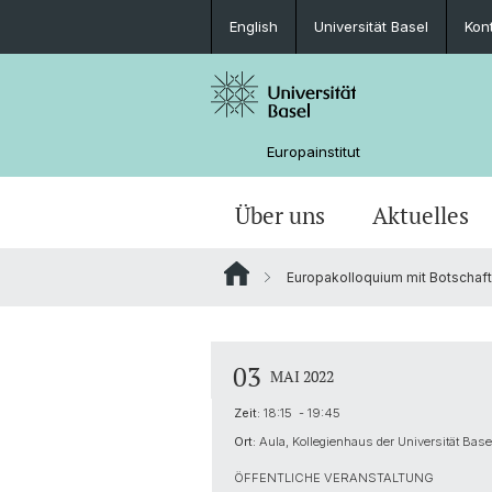
English
Universität Basel
Kon
Europainstitut
Über uns
Aktuelles
Europakolloquium mit Botschaft
Personen
Nachrichten
MA European Global Studies
Forschungsprofil und Ziele
Katekisama Program
Basel-Schweiz-Europa-Global
Anreise
Über das Haus
Newsletter
Studieren am Europainstitut
Globalgeschichte Europas
Auslandsaufenthalte im Studium
03
MAI 2022
Bibliothek
Forschungsnetzwerk Digital Humanit
Zeit:
18:15 - 19:45
Ort:
Aula, Kollegienhaus der Universität Base
Digital Resources
ÖFFENTLICHE VERANSTALTUNG