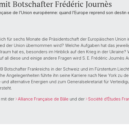
it Botschafter Frédéric Journès
nçaise de l’Union européenne: quand l’Europe reprend son destin 
eich für sechs Monate die Präsidentschaft der Europäischen Union
ed der Union übernommen wird? Welche Aufgaben hat das jeweilige
raum hat es, besonders im Hinblick auf den Krieg in der Ukraine?
uf all diese und einige andere Fragen wird S. E. Frédéric Journès 
19 Botschafter Frankreichs in der Schweiz und im Fürstentum Liechte
sche Angelegenheiten führte ihn seine Karriere nach New York zu de
nd alternative Energien und zum Generalsekretariat für Verteidigu
steht.
 mit der
Alliance Française de Bâle
und der
Société d’Études Fra