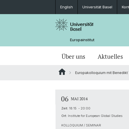
English
Universität Basel
Kon
Europainstitut
Über uns
Aktuelles
Europakolloquium mit Benedikt W
Personen
Nachrichten
MA European Global Studies
Forschungsprofil und Ziele
Katekisama Program
Basel-Schweiz-Europa-Global
Anreise
Über das Haus
Newsletter
Studieren am Europainstitut
Globalgeschichte Europas
Auslandsaufenthalte im Studium
06
MAI 2014
Bibliothek
Forschungsnetzwerk Digital Humanit
Zeit:
18:15 - 20:00
Ort:
Institute for European Global Studies
Digital Resources
KOLLOQUIUM / SEMINAR