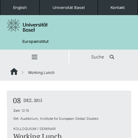
English
Universität Basel
Kontakt
Europainstitut
Suche
Working Lunch
08
DEZ. 2015
Zeit:
12:15
Ort:
Auditorium, Institute for European Global Studies
KOLLOQUIUM / SEMINAR
Working Lunch