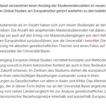
 Basel verzeichnet einen Anstieg der Studierendenzahlen im neuen 
 Global Studies am Europainstitut gehört weiterhin zu den belieb
tudierende als im Vorjahr haben sich zum neuen Studienjahr an der 
rieben. Die Anzahl der angehenden Masterstudierenden hat dabei 
s sei auch auf den Erfolg von Masterstudiengängen wie dem MA
am Europainstitut zurückzuführen, wie die Universität
berichtet
. Di
ung mit aktuellen gesellschaftlichen Themen und einen Fokus auf 
rpunkte der Universität Basel.
iengang European Global Studies vermittelt Konzepte und Methode
ung sowohl in ihrem historischen Kontext als auch in ihrer Bedeutun
Zukunft erfassen. Im Zentrum des Studiums stehen die europäisc
in ihren vielschichtigen Beziehungen zueinander sowie in ihren
gen zu Gesellschaften vor allem in Asien und Afrika. Das Alleins
s, der in dieser Form bisher nur an der Universität Basel angeboten 
g vom reinen Ländervergleich hin zur Analyse gesellschaftlicher, po
d ökonomischer Beziehungsnetze innerhalb und ausserhalb Europas.