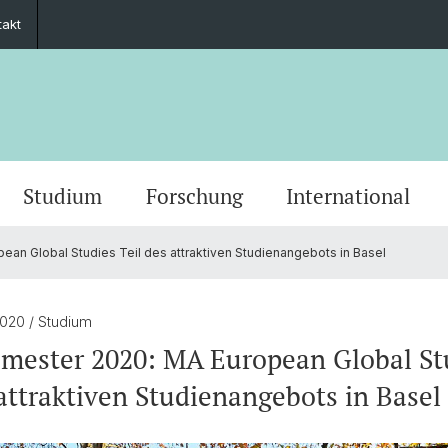
takt
Studium
Forschung
International
an Global Studies Teil des attraktiven Studienangebots in Basel
Grusswort der Rektorin
Veranstaltungskalender
PhD European Global Studies
Impact
Kooperationspartner
Stiftung Europainstitut Basel
Kontaktformular
Scienti
Medien
Gradua
Zukunf
Guest 
Förder
Jahresberichte
Stellenangebote
Europäisches Recht
Basel 
Ukrain
Transn
2020
/ Studium
mester 2020: MA European Global St
ies
30 Jahre Europainstitut
Aussenwirtschaft & Europ. Integration
Europe
 attraktiven Studienangebots in Basel