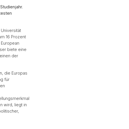
Studienjahr.
testen
Universität
um 16 Prozent
 European
eser biete eine
einen der
n, die Europas
g für
hen
tellungsmerkmal
wird, liegt in
litischer,