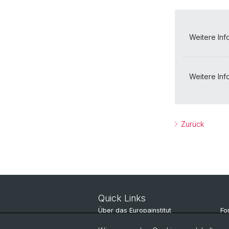
Weitere Inf
Weitere In
Zurück
Quick Links
Über das Europainstitut
Fo
Nachrichten
St