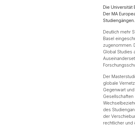
Die Universität
Der MA European
Studiengängen.
Deutlich mehr S
Basel eingesch
zugenommen. Da
Global Studies 
Auseinandersetz
Forschungsschwe
Der Masterstud
globale Vernetz
Gegenwart und 
Gesellschaften 
Wechselbeziehun
des Studiengang
der Verschiebun
rechtlicher un