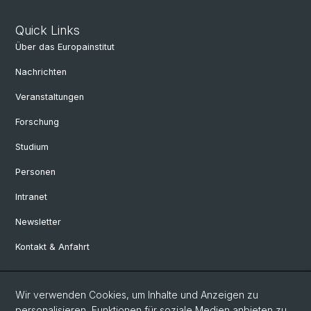
Quick Links
Über das Europainstitut
Nachrichten
Veranstaltungen
Forschung
Studium
Personen
Intranet
Newsletter
Kontakt & Anfahrt
Social Media
Wir verwenden Cookies, um Inhalte und Anzeigen zu
personalisieren, Funktionen für soziale Medien anbieten zu