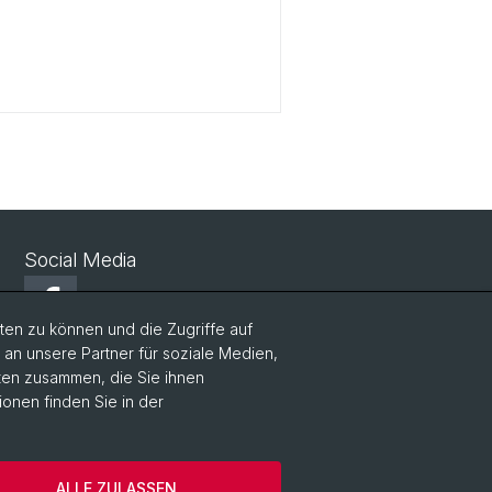
Social Media
Facebook
en zu können und die Zugriffe auf
n unsere Partner für soziale Medien,
LinkedIn
aten zusammen, die Sie ihnen
ionen finden Sie in der
Instagram
ALLE ZULASSEN