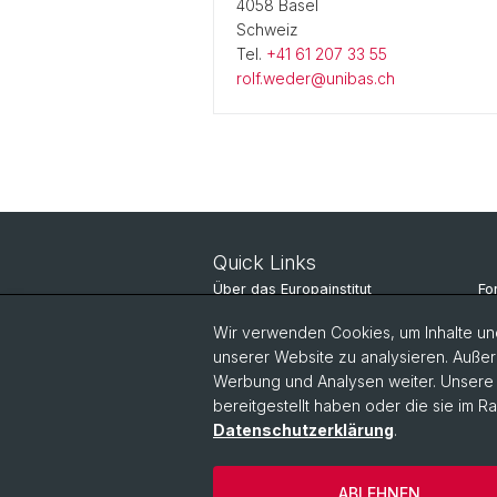
4058 Basel
Schweiz
Tel.
+41 61 207 33 55
rolf.weder@unibas.ch
Quick Links
Über das Europainstitut
Fo
Nachrichten
St
Wir verwenden Cookies, um Inhalte und
unserer Website zu analysieren. Außer
Veranstaltungen
Pe
Werbung und Analysen weiter. Unsere P
bereitgestellt haben oder die sie im 
Datenschutzerklärung
.
ABLEHNEN