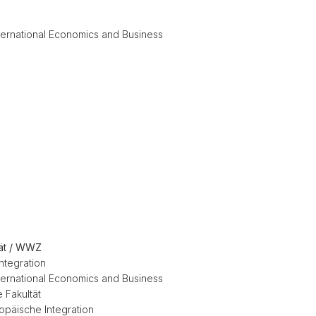
nternational Economics and Business
tät / WWZ
ntegration
nternational Economics and Business
 Fakultät
opäische Integration