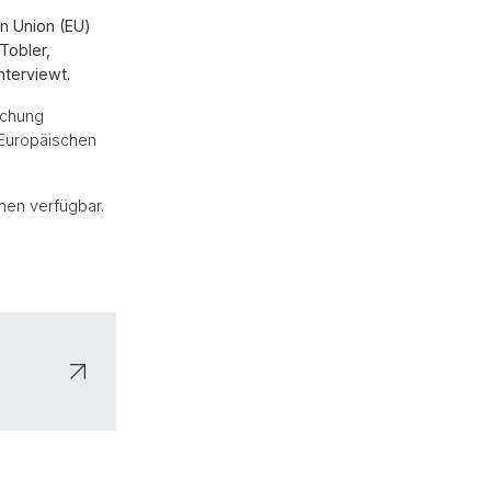
n Union (EU)
Tobler,
nterviewt.
rschung
 Europäischen
hen verfügbar.