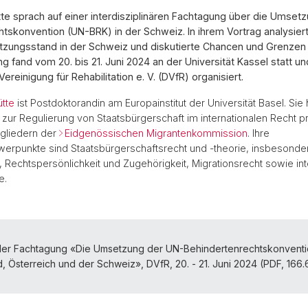
te sprach auf einer interdisziplinären Fachtagung über die Umset
tskonvention (UN-BRK) in der Schweiz. In ihrem Vortrag analysier
tzungsstand in der Schweiz und diskutierte Chancen und Grenzen
ng fand vom 20. bis 21. Juni 2024 an der Universität Kassel statt 
reinigung für Rehabilitation e. V. (DVfR) organisiert.
tte
ist Postdoktorandin am Europainstitut der Universität Basel. Sie 
n zur Regulierung von Staatsbürgerschaft im internationalen Recht 
tgliedern der
Eidgenössischen Migrantenkommission
. Ihre
erpunkte sind Staatsbürgerschaftsrecht und -theorie, insbesonde
t, Rechtspersönlichkeit und Zugehörigkeit, Migrationsrecht sowie int
e.
er Fachtagung «Die Umsetzung der UN-Behindertenrechtskonventi
, Österreich und der Schweiz», DVfR, 20. - 21. Juni 2024 (PDF, 166.