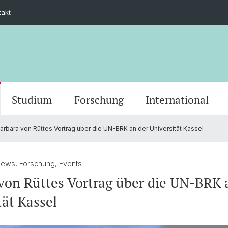
takt
Studium
Forschung
International
arbara von Rüttes Vortrag über die UN-BRK an der Universität Kassel
Grusswort der Rektorin
Veranstaltungskalender
PhD European Global Studies
Impact
Kooperationspartner
Stiftung Europainstitut Basel
Kontaktformular
Scienti
Medien
Gradua
Zukunf
Guest 
Förder
Jahresberichte
Stellenangebote
Europäisches Recht
Basel 
Ukrain
Transn
News, Forschung, Events
von Rüttes Vortrag über die UN-BRK 
ies
30 Jahre Europainstitut
Aussenwirtschaft & Europ. Integration
Europe
tät Kassel