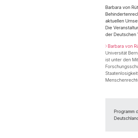
Barbara von Rüt
Behindertenrech
aktuellen Umse
Die Veranstaltu
der Deutschen Ve
Barbara von Rü
Universität Ber
ist unter den Mi
Forschungsschw
Staatenlosigkei
Menschenrecht
Programm d
Deutschland