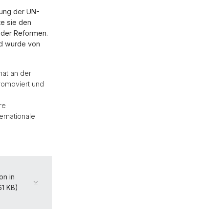
zung der UN-
te sie den
 der Reformen.
und wurde von
hat an der
promoviert und
re
ernationale
on in
61 KB)