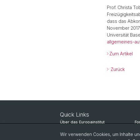
Prof. Christa To
Freizügigkeitsa
dass das Abkom
November 2017 
Universität Base
allgemeines-auf
Zum Artikel
Zurück
Quick Links
Über das Europainstitut
Fo
Nachrichten
St
Wir verwenden Cookies, um Inhalte und