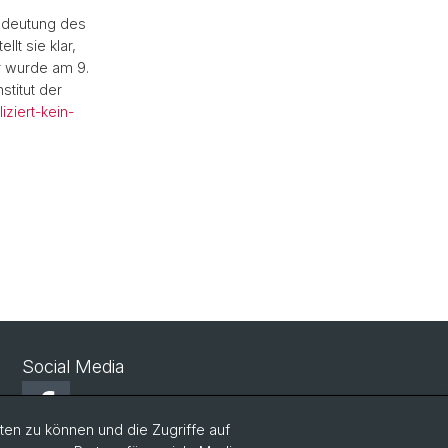
edeutung des
t sie klar,
r wurde am 9.
stitut der
ziert-kein-
Social Media
Facebook
en zu können und die Zugriffe auf