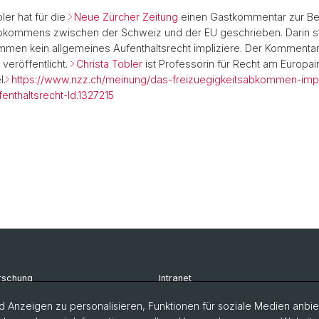
bler hat für die
Neue Zürcher Zeitung
einen Gastkommentar zur B
bkommens zwischen der Schweiz und der EU geschrieben. Darin stell
men kein allgemeines Aufenthaltsrecht impliziere. Der Kommenta
veröffentlicht.
Christa Tobler
ist Professorin für Recht am Europain
l.
https://www.nzz.ch/meinung/das-freizuegigkeitsabkommen-impli
enthaltsrecht-ld.1327215
rschung
Intranet
udium
Newsletter
 Anzeigen zu personalisieren, Funktionen für soziale Medien anbiet