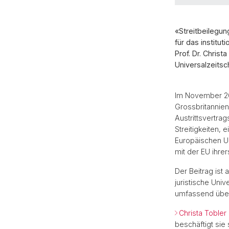
«Streitbeilegun
für das institu
Prof. Dr. Christ
Universalzeitsch
Im November 20
Grossbritannien
Austrittsvertra
Streitigkeiten,
Europäischen Un
mit der EU ihrer
Der Beitrag ist 
juristische Uni
umfassend über
Christa Tobler
beschäftigt sie