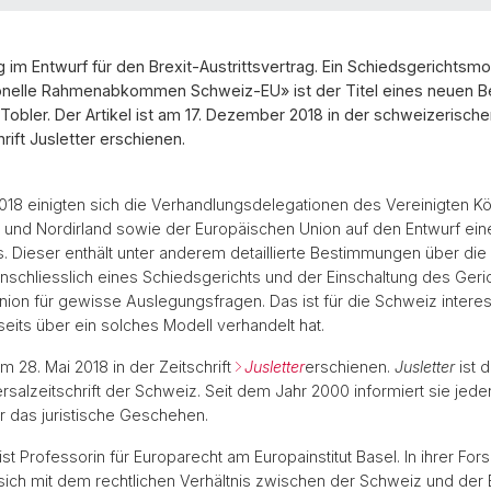
g im Entwurf für den Brexit-Austrittsvertrag. Ein Schiedsgerichtsmo
tionelle Rahmenabkommen Schweiz-EU» ist der Titel eines neuen B
a Tobler. Der Artikel ist am 17. Dezember 2018 in der schweizerische
rift Jusletter erschienen.
18 einigten sich die Verhandlungsdelegationen des Vereinigten Kö
 und Nordirland sowie der Europäischen Union auf den Entwurf ein
gs. Dieser enthält unter anderem detaillierte Bestimmungen über di
 einschliesslich eines Schiedsgerichts und der Einschaltung des Geri
ion für gewisse Auslegungsfragen. Das ist für die Schweiz interess
seits über ein solches Modell verhandelt hat.
am 28. Mai 2018 in der Zeitschrift
Jusletter
erschienen.
Jusletter
ist 
versalzeitschrift der Schweiz. Seit dem Jahr 2000 informiert sie jed
 das juristische Geschehen.
ist Professorin für Europarecht am Europainstitut Basel. In ihrer Fo
 sich mit dem rechtlichen Verhältnis zwischen der Schweiz und der