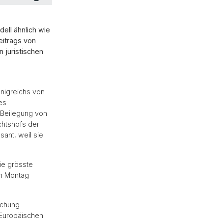
dell ähnlich wie
eitrags von
n juristischen
nigreichs von
es
e Beilegung von
chtshofs der
ant, weil sie
die grösste
en Montag
rschung
 Europäischen