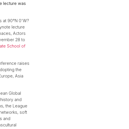
e lecture was
es at 90°N 0'W?
ynote lecture
paces, Actors
ovember 28 to
ate School of
onference raises
dopting the
Europe, Asia
opean Global
history and
ons, the League
 networks, soft
ks and
scultural