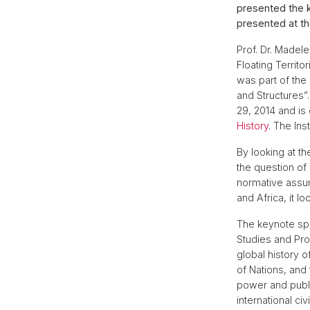
presented the 
presented at th
Prof. Dr. Madel
Floating Territ
was part of th
and Structures”
29, 2014 and is
History
. The Ins
By looking at t
the question of
normative assum
and Africa, it l
The keynote s
Studies and Pro
global history o
of Nations, and 
power and publi
international ci