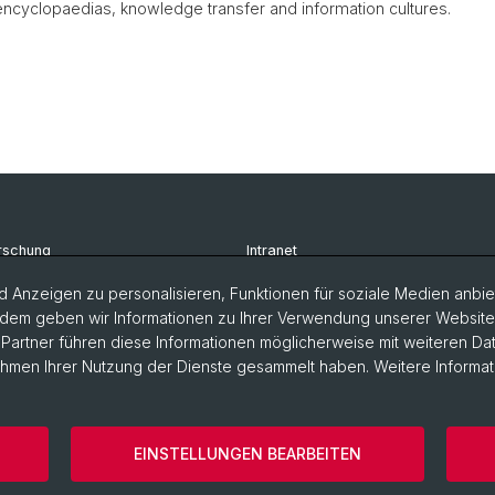
ncyclopaedias, knowledge transfer and information cultures.
rschung
Intranet
udium
Newsletter
 Anzeigen zu personalisieren, Funktionen für soziale Medien anbiet
dem geben wir Informationen zu Ihrer Verwendung unserer Website a
rsonen
Kontakt & Anfahrt
artner führen diese Informationen möglicherweise mit weiteren D
Rahmen Ihrer Nutzung der Dienste gesammelt haben. Weitere Informat
EINSTELLUNGEN BEARBEITEN
ärung
Europainstitut
Impressum
Cookies