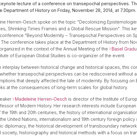
keynote lecture of a conference on transepochal perspectives. Th
e Department of History on Friday, November 28, 2014, at 7.30pm.
eine Herren-Oesch spoke on the topic "Decolonizing Epistemologi
ories, Shrinking Times Frames and a Global Rescue Mission". This ke
e conference “Beyond Modernity – Transepochal Perspectives on S
. The conference takes place at the Department of History from N
 organized in the context of the Annual Meeting of the
Basel Gradu
titute of European Global Studies is co-organizer of the event.
he interplay between historical change and historical spaces, this c
 whether transepochal perspectives can be rediscovered without a
ptions that deeply affected the tale of modernity. By focusing on 
ooks at the consequences of long-term scales for global history.
peaker
Madeleine Herren-Oesch
is director of the Institute of Eur
fessor of Modern History. Her research interests include European 
f the 19th and 20th centuries, the history of international organisati
the United Nations, internationalism and 19th century foreign policy
c diplomacy, the historical development of transboundary networ
vil society, historiography and historical methods with a focus on tran