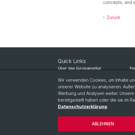
concepts, and e
Zurück
Quick Links
Über das Europainstitut
Fo
Nachrichten
St
Wir verwenden Cookies, um Inhalte und
unserer Website zu analysieren. Außer
Veranstaltungen
Pe
Werbung und Analysen weiter. Unsere P
bereitgestellt haben oder die sie im 
Datenschutzerklärung
.
ABLEHNEN
© Universität Basel
Datenschutzerkl