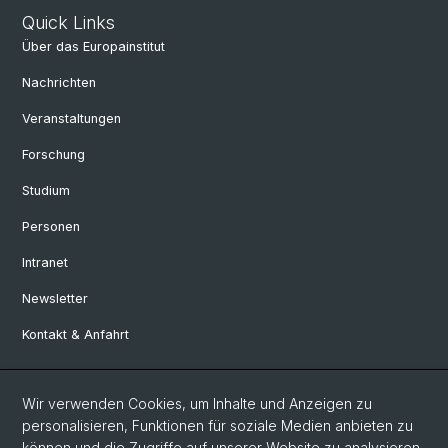
Quick Links
Über das Europainstitut
Nachrichten
Veranstaltungen
Forschung
Studium
Personen
Intranet
Newsletter
Kontakt & Anfahrt
Social Media
Wir verwenden Cookies, um Inhalte und Anzeigen zu
personalisieren, Funktionen für soziale Medien anbieten zu
Facebook
können und die Zugriffe auf unserer Website zu analysieren.