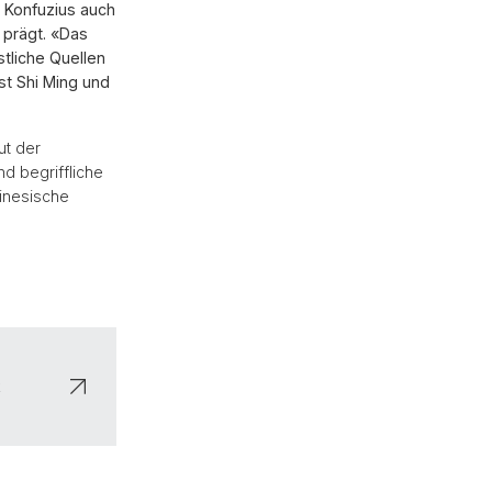
t Konfuzius auch
 prägt. «Das
stliche Quellen
st Shi Ming und
ut der
d begriffliche
inesische
k