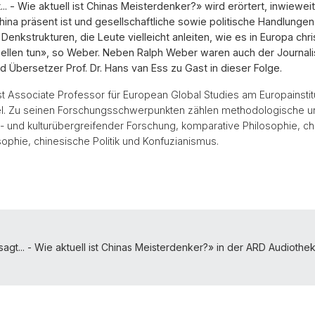
... - Wie aktuell ist Chinas Meisterdenker?» wird erörtert, inwiewei
hina präsent ist und gesellschaftliche sowie politische Handlungen
Denkstrukturen, die Leute vielleicht anleiten, wie es in Europa chri
ellen tun», so Weber. Neben Ralph Weber waren auch der Journali
d Übersetzer Prof. Dr. Hans van Ess zu Gast in dieser Folge.
st Associate Professor für European Global Studies am Europainstit
el. Zu seinen Forschungsschwerpunkten zählen methodologische un
 und kulturübergreifender Forschung, komparative Philosophie, ch
sophie, chinesische Politik und Konfuzianismus.
sagt... - Wie aktuell ist Chinas Meisterdenker?» in der ARD Audiothe