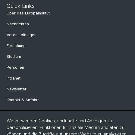
Quick Links
Über das Europainstitut
Nachrichten
Veranstaltungen
Forschung
Studium
Personen
Intranet
Newsletter
Kontakt & Anfahrt
Social Media
Wir verwenden Cookies, um Inhalte und Anzeigen zu
personalisieren, Funktionen für soziale Medien anbieten zu
Facebook
können und die Zugriffe auf unserer Website zu analysieren.