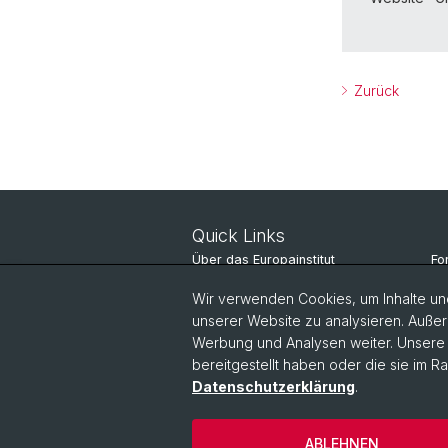
Zurück
Quick Links
Über das Europainstitut
Fo
Nachrichten
St
Wir verwenden Cookies, um Inhalte und
unserer Website zu analysieren. Außer
Veranstaltungen
Pe
Werbung und Analysen weiter. Unsere P
bereitgestellt haben oder die sie im 
Datenschutzerklärung
.
ABLEHNEN