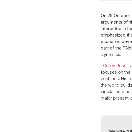
On 29 October 
arguments of hi
interested in th
emphasized the 
economic develo
part of the “Gl
Dynamics.
Corey Ross
is
focuses on the 
centuries. His r
the world builds
circulation of i
major present-d
Website "G