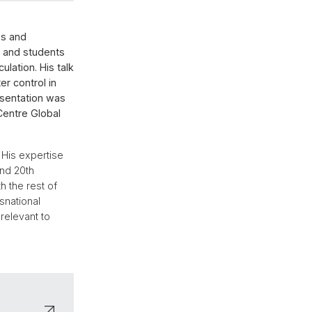
es and
s and students
ulation. His talk
r control in
esentation was
Centre Global
 His expertise
and 20th
h the rest of
nsnational
relevant to