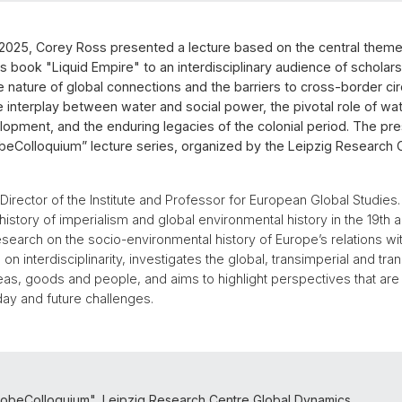
2025, Corey Ross presented a lecture based on the central them
s book "Liquid Empire" to an interdisciplinary audience of scholar
e nature of global connections and the barriers to cross-border circ
interplay between water and social power, the pivotal role of wate
pment, and the enduring legacies of the colonial period. The pr
obeColloquium” lecture series, organized by the Leipzig Research 
 Director of the Institute and Professor for European Global Studies.
history of imperialism and global environmental history in the 19th 
esearch on the socio-environmental history of Europe’s relations wit
 on interdisciplinarity, investigates the global, transimperial and tra
deas, goods and people, and aims to highlight perspectives that are 
ay and future challenges.
lobeColloquium", Leipzig Research Centre Global Dynamics