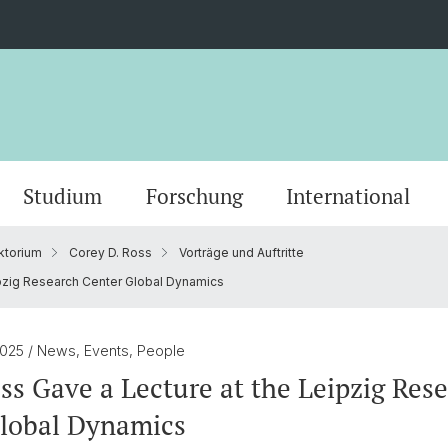
Studium
Forschung
International
ktorium
Corey D. Ross
Vorträge und Auftritte
Grusswort der Rektorin
Veranstaltungskalender
PhD European Global Studies
Impact
Kooperationspartner
Stiftung Europainstitut Basel
Kontaktformular
Scienti
Medien
Gradua
Zukunf
Guest 
Förder
pzig Research Center Global Dynamics
Jahresberichte
Stellenangebote
Europäisches Recht
Basel 
Ukrain
Transn
2025
/ News, Events, People
ies
30 Jahre Europainstitut
Aussenwirtschaft & Europ. Integration
Europe
ss Gave a Lecture at the Leipzig Res
Global Dynamics