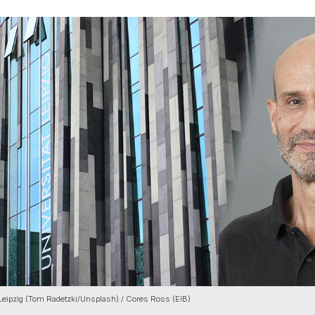
t Leipzig (Tom Radetzki/Unsplash) / Cores Ross (EIB)