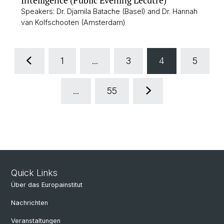
Intelligence (Public Evening Lecutre)
Speakers: Dr. Djamila Batache (Basel) and Dr. Hannah
van Kolfschooten (Amsterdam)
1
...
3
4
5
...
55
Quick Links
Über das Europainstitut
Nachrichten
Veranstaltungen