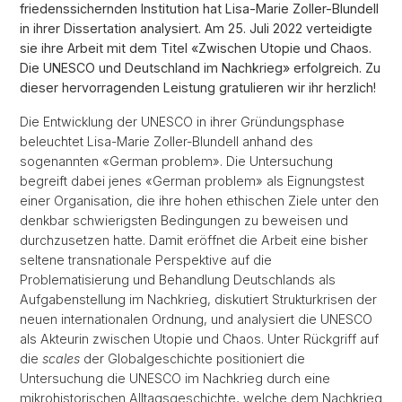
friedenssichernden Institution hat Lisa-Marie Zoller-Blundell
in ihrer Dissertation analysiert. Am 25. Juli 2022 verteidigte
sie ihre Arbeit mit dem Titel «Zwischen Utopie und Chaos.
Die UNESCO und Deutschland im Nachkrieg» erfolgreich. Zu
dieser hervorragenden Leistung gratulieren wir ihr herzlich!
Die Entwicklung der UNESCO in ihrer Gründungsphase
beleuchtet Lisa-Marie Zoller-Blundell anhand des
sogenannten «German problem». Die Untersuchung
begreift dabei jenes «German problem» als Eignungstest
einer Organisation, die ihre hohen ethischen Ziele unter den
denkbar schwierigsten Bedingungen zu beweisen und
durchzusetzen hatte. Damit eröffnet die Arbeit eine bisher
seltene transnationale Perspektive auf die
Problematisierung und Behandlung Deutschlands als
Aufgabenstellung im Nachkrieg, diskutiert Strukturkrisen der
neuen internationalen Ordnung, und analysiert die UNESCO
als Akteurin zwischen Utopie und Chaos. Unter Rückgriff auf
die
scales
der Globalgeschichte positioniert die
Untersuchung die UNESCO im Nachkrieg durch eine
mikrohistorischen Alltagsgeschichte, welche dem Nachkrieg