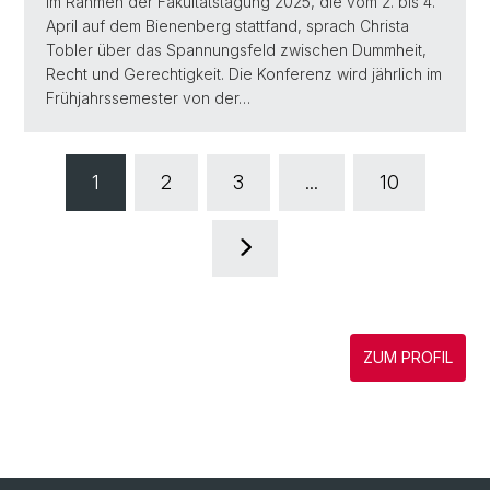
Im Rahmen der Fakultätstagung 2025, die vom 2. bis 4.
April auf dem Bienenberg stattfand, sprach Christa
Tobler über das Spannungsfeld zwischen Dummheit,
Recht und Gerechtigkeit. Die Konferenz wird jährlich im
Frühjahrssemester von der…
1
2
3
...
10
ZUM PROFIL